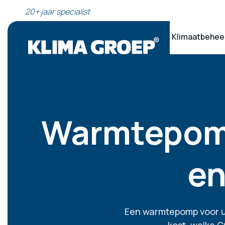
20+ jaar specialist
Klimaatbehee
Warmtepomp
en
Een warmtepomp voor uw 