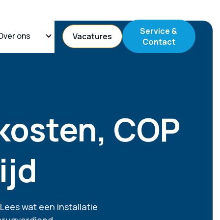
Service &
Over ons
Vacatures
Contact
kosten, COP
ijd
Lees wat een installatie